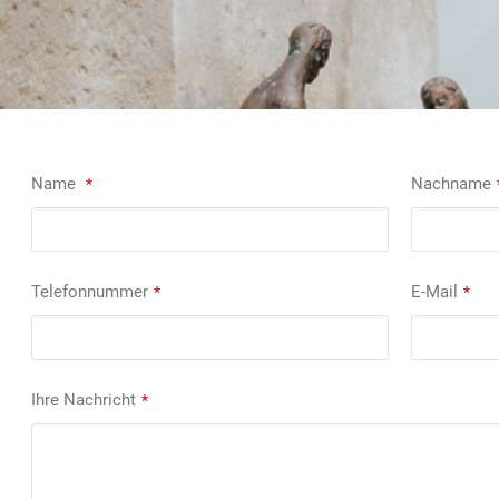
Name
Nachname
*
Phone
Telefonnummer
E-Mail
*
*
Number
*
Ihre Nachricht
*